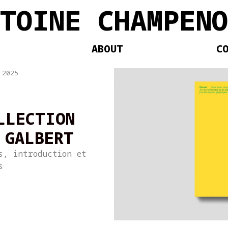
NTOINE CHAMPENO
ABOUT
C
 2025
LLECTION
 GALBERT
s, introduction et
s